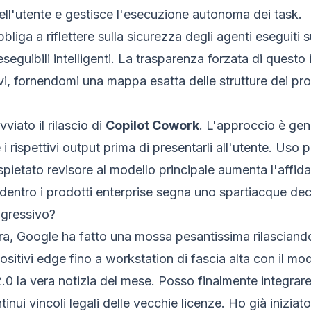
ell'utente e gestisce l'esecuzione autonoma dei task.
bbliga a riflettere sulla sicurezza degli agenti eseguit
 eseguibili intelligenti. La trasparenza forzata di ques
ivi, fornendomi una mappa esatta delle strutture dei pr
viato il rilascio di
Copilot Cowork
. L'approccio è geni
e i rispettivi output prima di presentarli all'utente. Uso p
pietato revisore al modello principale aumenta l'affida
dentro i prodotti enterprise segna uno spartiacque dec
gressivo?
ura, Google ha fatto una mossa pesantissima rilasciand
ositivi edge fino a workstation di fascia alta con il m
0 la vera notizia del mese. Posso finalmente integrare 
inui vincoli legali delle vecchie licenze. Ho già iniziat