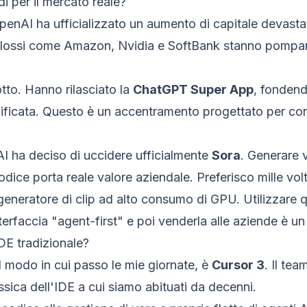
i per il mercato reale?
penAI ha ufficializzato un aumento di capitale devastan
Colossi come Amazon, Nvidia e SoftBank stanno pompan
otto. Hanno rilasciato la
ChatGPT Super App
, fondend
ificata. Questo è un accentramento progettato per conver
I ha deciso di uccidere ufficialmente
Sora
. Generare v
odice porta reale valore aziendale. Preferisco mille vo
generatore di clip ad alto consumo di GPU. Utilizzare 
interfaccia "agent-first" e poi venderla alle aziende è 
DE tradizionale?
l modo in cui passo le mie giornate, è
Cursor 3
. Il tea
ssica dell'IDE a cui siamo abituati da decenni.