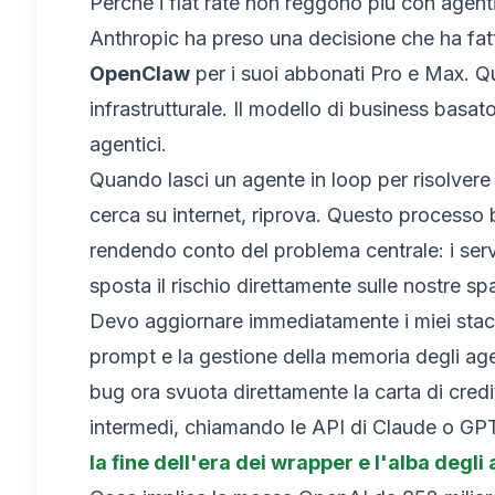
Perché i flat rate non reggono più con agent
Anthropic ha preso una decisione che ha fat
OpenClaw
per i suoi abbonati Pro e Max. Qu
infrastrutturale. Il modello di business basa
agentici.
Quando lasci un agente in loop per risolvere u
cerca su internet, riprova. Questo processo b
rendendo conto del problema centrale: i serv
sposta il rischio direttamente sulle nostre spa
Devo aggiornare immediatamente i miei stack
prompt e la gestione della memoria degli age
bug ora svuota direttamente la carta di credit
intermedi, chiamando le API di Claude o GPT
la fine dell'era dei wrapper e l'alba degl