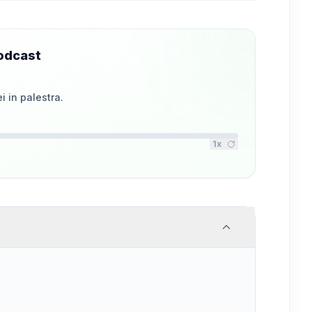
Podcast
i in palestra.
1
x