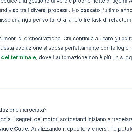
codice alla gestione di vere e proprie flotte di agenti A
ndiviso tra i diversi processi. Ho passato l'ultimo anno
isse una riga per volta. Ora lancio tre task di refactor
strumenti di orchestrazione. Chi continua a usare gli edi
Questa evoluzione si sposa perfettamente con le logich
o del terminale
, dove l'automazione non è più un sugg
idazione incrociata?
cia, i segreti dei motori sottostanti iniziano a trapel
laude Code
. Analizzando i repository emersi, ho potuto