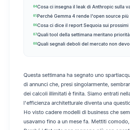
Cosa ci insegna il leak di Anthropic sulla v
04
Perché Gemma 4 rende l'open source più
05
Cosa ci dice il report Sequoia sui prossim
06
Quali tool della settimana meritano priorit
07
Quali segnali deboli del mercato non devo
08
Questa settimana ha segnato uno spartiacque b
di annunci che, presi singolarmente, sembrano
dei calcoli illimitati è finita. Siamo entrati 
l'efficienza architetturale diventa una quest
Ho visto cadere modelli di business che semb
usavamo fino a un mese fa. Mettiti comodo,