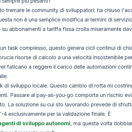
i sempre più pesanti?
to tremare le community di sviluppatori: ha chiuso l'a
esta non è una semplice modifica ai termini di servizi
to su abbonamenti a tariffa fissa crolla miseramente da
n task complesso, questo genera cicli continui di chiama
rucia risorse di calcolo a una velocità insostenibile per
er faticano a reggere il carico delle automazioni cont
lle.
 di sviluppo locale. Questo cambio di rotta mi costrin
nti. Passare al pay-as-you-go comporta un rischio evi
o. La soluzione su cui sto lavorando prevede di sfruttare
-4 esclusivamente per la validazione finale. È
i agenti di sviluppo autonomi
, ma questa volta dobbiam