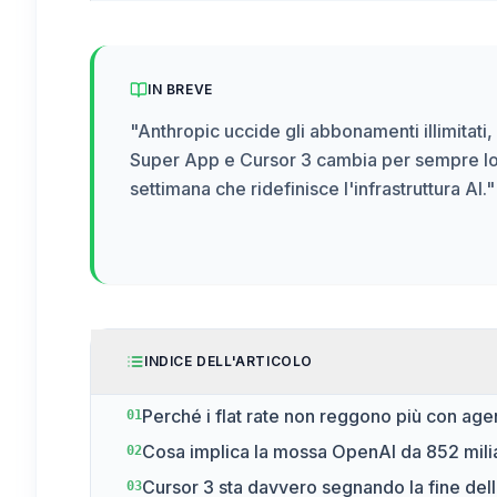
IN BREVE
"
Anthropic uccide gli abbonamenti illimitati,
Super App e Cursor 3 cambia per sempre lo
settimana che ridefinisce l'infrastruttura AI.
"
INDICE DELL'ARTICOLO
Perché i flat rate non reggono più con age
01
Cosa implica la mossa OpenAI da 852 milia
02
Cursor 3 sta davvero segnando la fine dell
03