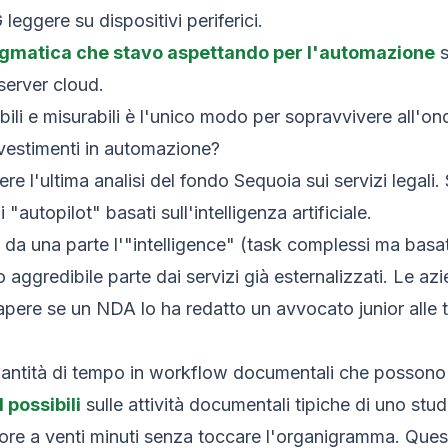
leggere su dispositivi periferici.
pragmatica che stavo aspettando per l'automazione
s
server cloud.
abili e misurabili è l'unico modo per sopravvivere all'o
nvestimenti in automazione?
l'ultima analisi del fondo Sequoia sui servizi legali. S
"autopilot" basati sull'intelligenza artificiale.
: da una parte l'"intelligence" (task complessi ma basati 
o aggredibile parte dai servizi già esternalizzati. Le 
o sapere se un NDA lo ha redatto un avvocato junior alle 
ntità di tempo in workflow documentali che possono es
 possibili
sulle attività documentali tipiche di uno stud
re a venti minuti senza toccare l'organigramma. Questo