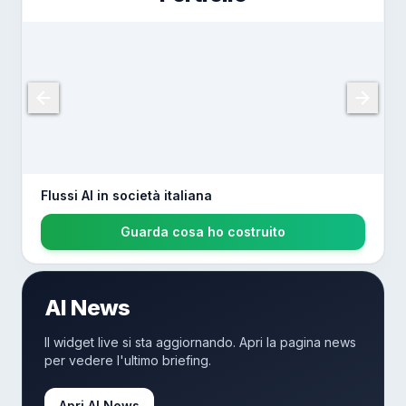
Flussi AI in società italiana
Guarda cosa ho costruito
AI News
Il widget live si sta aggiornando. Apri la pagina news
per vedere l'ultimo briefing.
Apri AI News