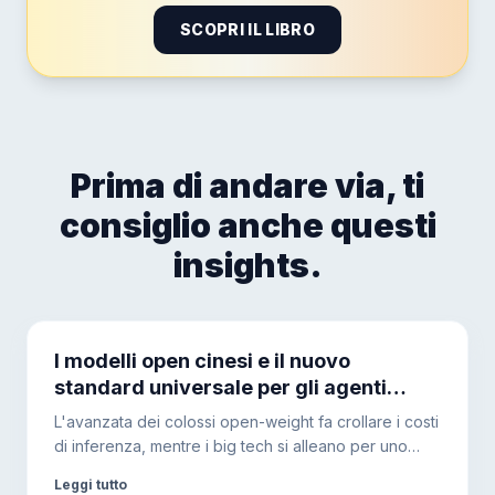
SCOPRI IL LIBRO
Prima di andare via, ti
consiglio anche questi
insights.
I modelli open cinesi e il nuovo
standard universale per gli agenti
segnano la fine del vendor lock-in?
L'avanzata dei colossi open-weight fa crollare i costi
di inferenza, mentre i big tech si alleano per uno
standard universale. Ecco come tokenomics e
Leggi tutto
routing dinamico stanno trasformando lo sviluppo