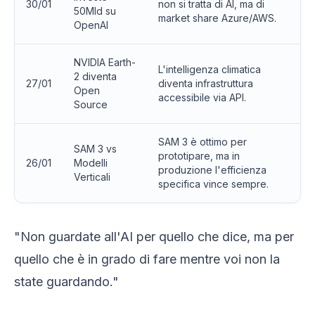
30/01
non si tratta di AI, ma di
50Mld su
market share Azure/AWS.
OpenAI
NVIDIA Earth-
L'intelligenza climatica
2 diventa
27/01
diventa infrastruttura
Open
accessibile via API.
Source
SAM 3 è ottimo per
SAM 3 vs
prototipare, ma in
26/01
Modelli
produzione l'efficienza
Verticali
specifica vince sempre.
"Non guardate all'AI per quello che dice, ma per
quello che è in grado di fare mentre voi non la
state guardando."