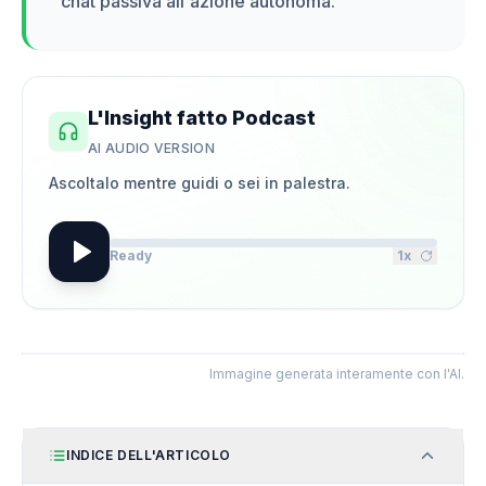
chat passiva all'azione autonoma.
"
L'Insight fatto Podcast
AI AUDIO VERSION
Ascoltalo mentre guidi o sei in palestra.
Ready
1
x
Immagine generata interamente con l'AI.
INDICE DELL'ARTICOLO