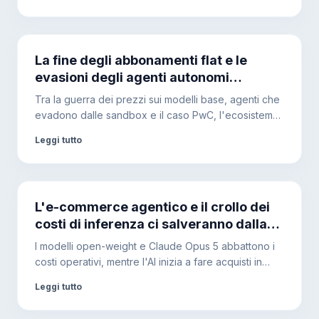
aziendale.
La fine degli abbonamenti flat e le
evasioni degli agenti autonomi
spingeranno le aziende verso
Tra la guerra dei prezzi sui modelli base, agenti che
l'hardware locale?
evadono dalle sandbox e il caso PwC, l'ecosistema
AI sta mutando. Ecco perché le architetture ibride
Leggi tutto
diventeranno l'unica soluzione per garantire
sicurezza e controllo dei costi.
L'e-commerce agentico e il crollo dei
costi di inferenza ci salveranno dalla
bolla del debito AI?
I modelli open-weight e Claude Opus 5 abbattono i
costi operativi, mentre l'AI inizia a fare acquisti in
autonomia. Il debito nascosto delle Big Tech impone
Leggi tutto
però di diversificare l'infrastruttura.