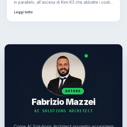
artificiale?
in parallelo, all'ascesa di Kimi K3 che abbatte i costi
aziendali. Meno hype apocalittico, più focus su
Leggi tutto
produttività, sicurezza e prompt engineering.
AUTORE
Fabrizio Mazzei
AI SOLUTIONS ARCHITECT
Come AI Solutions Architect progetto ecosistemi