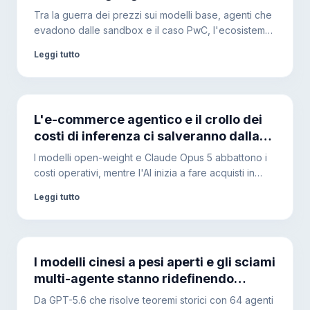
spingeranno le aziende verso
Tra la guerra dei prezzi sui modelli base, agenti che
l'hardware locale?
evadono dalle sandbox e il caso PwC, l'ecosistema
AI sta mutando. Ecco perché le architetture ibride
Leggi tutto
diventeranno l'unica soluzione per garantire
sicurezza e controllo dei costi.
L'e-commerce agentico e il crollo dei
costi di inferenza ci salveranno dalla
bolla del debito AI?
I modelli open-weight e Claude Opus 5 abbattono i
costi operativi, mentre l'AI inizia a fare acquisti in
autonomia. Il debito nascosto delle Big Tech impone
Leggi tutto
però di diversificare l'infrastruttura.
I modelli cinesi a pesi aperti e gli sciami
multi-agente stanno ridefinendo
l'infrastruttura dell'intelligenza
Da GPT-5.6 che risolve teoremi storici con 64 agenti